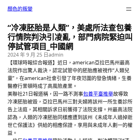
跳
顏色的叛變
至
主
“冷凍胚胎是人類”，美處所法查包養
要
內
行情院判決引凌亂，部門病院緊迫叫
容
停試管項目_中國網
2024 年 9 月 25 日
admin
【環球時報綜合報道】近日，american亞拉巴馬州最高
法院作出驚人裁決，認定試管中的胚胎應被視作“人類兒
童”，在american社會引發了年夜范圍的發急情緒，生養
醫療行業頓時成了高風險產業。
美聯社21日報道稱，因一路不測事
包養平臺推舉
故導致
冷凍胚胎被毀，亞拉巴馬州三對夫婦將該州一所生養診所
告上法庭，其相關訴求日前獲得了法院支撐。州最高法院
認為，人類的冷凍胚胎同樣應遭到該州《未成年人過掉逝
世亡保護法》供給的相應保證，享用與未成年人劃一的權
益。