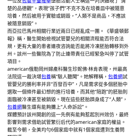
一位反
包養平臺推舉
墮胎活動人士稱這一判決體現了“清
楚的品德觀”，表現“孩子們”不克不及在培養皿中被隨意
培養，然后被用于實驗或銷毀，“人類不是商品，不應該
被隨意銷毀”。
而亞拉巴馬州相關行業近兩日已經亂成一團。《華盛頓郵
報》稱，醫生開始檢視試管嬰兒的相關流程能否符合法
規，更有大量的患者連夜咨詢能否能將冷凍胚胎轉移到外
州。該州一些醫院為了防止連帶責任已經緊急叫停了試管
項目。
american俄勒岡州婦產科醫生珍妮佛·林肯表現，州最高
法院這一裁決堪
包養
稱“駭人聽聞”。她解釋稱，
包養網
試
管嬰兒的勝利率并非“百發百中”，凡是需求從多個胚胎中
選取一個條件最幻想的進行培養，而其他“陪跑”的胚胎則
面臨被冷凍甚至被銷毀。現在這些胚胎躋身成了“人類”，
包養網
醫生還有能夠攤上“人命訴訟”。
媒體預計該州開創的這一先例有能夠惹起別州效仿，最終
影響到需求借助試管繁衍后代的american家庭的權益。
截至今朝，全美均勻6個家庭中就有1個家庭遭到生養問