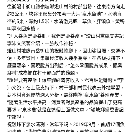
從衡陽市衡山縣嶺坡鄉燈山村的村部出發，往東南方向走
約3公里，峽谷里密集分布著一大片“泉水魚池”，水池直
徑約5米、深約1.5米，水清澈見底，草魚、胖頭魚、黃鴨
叫等來回穿梭。
“別人養魚是要養肥，我們是要養瘦。”燈山村黨總支書記
李沛文笑著介紹，一臉故作神秘。
燈山村地處南岳衡山的祝融峰腳下，因山嶺阻隔、交通不
便，多年貧困，集體經濟收入幾乎為零。在各級扶持下，
歷盡艱辛，實現脫貧出列后，“怎么鞏固脫貧成果、振興
鄉村”成為擺在村干部面前的難題。
“還是要有產業！讓集體經濟有收入、老百姓能賺錢。”李
沛文說，在上級支持下，村干部和村民代表去外地學習，
對本村資源優勢深入分析，最終瞄準“泉水魚”養殖產業。
“隨著生活水平提高，消費者對農產品的品質提出了更高
要求，‘泉水魚’就是在這個上面做文章。”嶺坡鄉黨委書記
李龍說。
祝融峰下泉水清冽、常年不竭。2019年9月，首期17個魚
池建成。“我們從農家池塘買來魚，再放到泉水池里，不