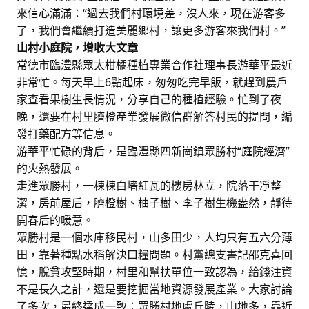
來信心滿滿：“過去我們村環境差，沒人來，現在游客多
了，我們會繼續打造美麗鄉村，讓更多游客來我們村。”
山村小庭院，增收大文章
常德市臨澧縣眾太柑橘種植專業合作社理事長游華平最近
非常忙。每天早上6點起床，匆匆吃完早飯，就趕到農戶
家查看果樹生長情況，分享自己的種植經驗。忙到了夜
晚，還要在村里臍橙產業發展微信群解答村民的提問，編
發打藥配方等信息。
游華平忙碌的背后，是臨澧縣四新崗鎮眾勝村“庭院經濟”
的火熱發展。
走進眾勝村，一棟棟白墻紅瓦的樓房林立，院落干凈整
潔，房前屋后，臍橙樹、柚子樹、李子樹生機盎然，靜待
開春后的暖意。
眾勝村是一個水庫移民村，山多田少，人均只有五六分薄
田，靠著種點水稻解決口糧問題。村黨總支書記邵克喜回
憶，脫貧攻堅時期，村里和幫扶單位一致認為，給錢注資
不是長久之計，還是要挖掘當地資源發展產業。大家討論
了多次，最終達成一致：眾勝村地處丘陵，山地多，靠近