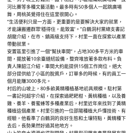
河比賽等多種文藝活動。最多時有50多個人一起跳廣場
舞，周桃英覺得住在這里很開心。
“生活便利只是一方面，更重要的是要解決大家的就業，
才能讓搬遷群眾‘穩得住，能致富’。”白鶴洞村黨總支書記
胡龍介紹，在市、鎮兩級支持下，村里一直在探索以產業
帶動就業。
安置區里引進了一個“幫扶車間”，占地300多平方米的車
間，擺放著10余臺縫紉設備，整齊堆放著多款布料。負
責人陳韶江介紹，車間大約能提供15個工作崗位，絕大
部分提供給了小區的脫貧戶，訂單多的時候，有的員工一
個月能賺3000多元。
村后的山坡上，80多畝黃精種植基地初具規模。駐村第
一書記何超宇介紹，在探索過耙耙柑、黃桃種植，以及養
雞、養羊、養蜜蜂等多種產業后，村里近年來找到了黃精
種植這個產業。村里引進的一位邵陽種植大戶懂技術、有
經驗，他看準了白鶴洞的良好生態和土壤特點，黃精種下
去后，長勢果然好過其他地方。