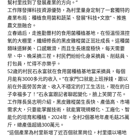
幫村里找到了發展產業的方向。”
工作隊發揮科技資源優勢，為村里量身定制了一套獨特的
產業布局：種植食用菌和蔬菜、發展“科技+文旅”、推進
農文旅融合。
立春過后，走進勤豐村的食用菌種植基地，在恒溫恒濕控
氧的大棚里，纖細修長的黑皮雞樅菌正茁壯成長。這種菌
類味道鮮美、口感嫩滑，而且生長速度極快，每天需要
早、中、晚采摘三茬。村民們紛紛化身采摘員、削菇員、
打包員，忙得不亦樂乎。
52歲的村民石永富就在食用菌種植基地當采摘員，每個
月能有3000多元的收入。“在家門口就能上班掙錢，跟以
前在外面勞苦奔波、收入不穩定的打工生活比，現在的日
子幸福多了！”石永富跟記者聊起變化，臉上笑開了花。
工作隊長吳志明介紹，黑皮雞樅菌生長快、產值高、市場
需求大，只要能掌握技術，就能實現規模化、工廠化、智
能化的培育和種植。2024年，全村2個基地年產毛菇25萬
斤，總產值超過300萬元。
“這個產業為村里新增了近百個就業崗位，村里還以場地