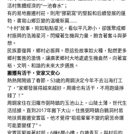
活村集體經濟的“一池春水”；
有的易地搬遷村莊，則用“挪窮窩”的堅毅和后續發展的蓬
勃，書寫山鄉巨變的溫暖新篇……
“十村”故事，宛如點點星光，看似平凡渺小，卻匯聚成鄉
村振興的浩瀚星河，閃耀著生機與力量，飽含著奮斗與夢
想。
民族要復興，鄉村必振興。愿這些故事如火種，點燃更多
鄉村奮進的激情，讓廣袤鄉村大地處處生機盎然，向著富
裕、文明、和諧的未來大步邁進。
搬遷有活干，安家又安心
熱熱鬧鬧過了春節，53歲的周鋼決定今年不去沿海打工
了，“家鄉發展得越來越好，周邊也有活干，不用跑遠掙
錢了！”
周鋼家住在汨羅市弼時鎮的玉池山上，山陡土薄，世代生
活拮據。直到2017年搬下大山，住進弼時鎮白鶴洞村易
地扶貧搬遷安置區，他才覺得“祖祖輩輩不變的窮苦命運
可能要變樣了”。
安置區緊挨著村部，6棟6層小樓，白墻青瓦，與村后的