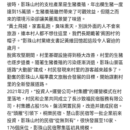
彼時，影珠山村的支柱產業是生豬養殖，年出欄生豬一度
達到15萬頭。生豬養殖雖然帶來了可觀效益，但隨之而
來的環境污染卻讓美麗風景變了味道。
“黃土飛揚，家畜亂跑，臭味熏天，別說外面的人不會來
旅游，連本村人都不想住這里，我們長期戴著‘貧困村’的
帽子。”影珠山村黨總支書記黃維回憶起這段令人窘迫的
歲月。
脫貧攻堅期間，村里基礎設施得到極大改善，村里的生豬
也逐步退養。隨著生豬養殖的污染逐漸消退，影珠山景區
道路“大動脈”建成，村民發現來村里的游客越來越多了。
勤奮的影珠山人瞄準農文旅融合發展的目標，開始謀劃村
里的全新發展道路。
2021年2月，“投資人+運營公司+村集體”的運營模式在村
里落地，村民和企業共同成立了長沙致福民宿服務有限公
司，村集體占股15%，盤活閑置民房，改造并建成民宿。
在“頭雁”引領下，桐樂民宿、慧山影民宿等一批企業前來
投資，影珠山村的民宿“從無到有”，很快發展至10家、
176個床位，影珠山民宿聚集區初具規模。