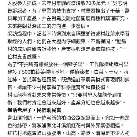
入股參與提成，去年村集體經濟增收70多萬元。”吳志明
告訴記者，有了專業的技術支撐，村里還推出了干菇、醬
料等加工產品，并在對黑皮雞樅菌開展育種和藥理研究，
未來將朝著深加工的方向進一步發展。
采訪過程中，記者不時遇到來自隔壁鄉鎮或村莊前來學習
取經的人們，他們在大棚內仔細觀察，不斷提問。“勤豐
村的成功經驗告訴我們，產業振興還是要依靠科技。”一
位村支書感慨。
為了“不把所有雞蛋放在一個籃子里”，工作隊還組織村里
建設了500畝蔬菜種植基地，種植辣椒、白菜、土豆、西
紅柿、苦瓜等各種蔬菜，既通過訂單農業模式實現順利銷
售，還讓不少村民掌握了科學選育和種植技術。
村民龍梅香對未來非常憧憬，“只要村里人都能學到技
術，我們村肯定會越來越好，產業分紅也會越來越多”。
盤活老屋子，民宿助民富
青山環抱間，一條嶄新的柏油公路蜿蜒而上，宛如一條黑
色的絲帶，將溆浦縣北斗溪鎮紅花村與外界緊密相連。
紅花村地處雪峰山脈腹地，山高、路陡、溝深是不少人初