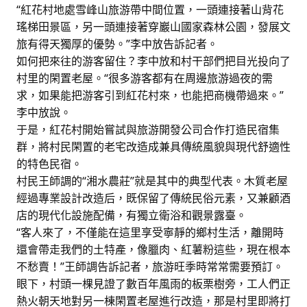
“紅花村地處雪峰山旅游帶中間位置，一頭連接著山背花
瑤梯田景區，另一頭連接著穿巖山國家森林公園，發展文
旅有得天獨厚的優勢。”李中放告訴記者。
如何把來往的游客留住？李中放和村干部們把目光投向了
村里的閑置老屋。“很多游客都有在周邊旅游過夜的需
求，如果能把游客引到紅花村來，也能把商機帶過來。”
李中放說。
于是，紅花村開始嘗試與旅游開發公司合作打造民宿集
群，將村民閑置的老宅改造成兼具傳統風貌與現代舒適性
的特色民宿。
村民王師調的“湘水農莊”就是其中的典型代表。木質老屋
經過專業設計改造后，既保留了傳統民俗元素，又兼顧酒
店的現代化設施配備，有獨立衛浴和觀景露臺。
“客人來了，不僅能在這里享受寧靜的鄉村生活，離開時
還會帶走我們的土特產，像臘肉、紅薯粉這些，現在根本
不愁賣！”王師調告訴記者，旅游旺季時常常需要預訂。
眼下，村頭一棵見證了數百年風雨的板栗樹旁，工人們正
熱火朝天地對另一棟閑置老屋進行改造，那是村里即將打