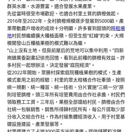
群英水庫，水源豐富，適合發展水果產業。
先從當時很受市場歡迎、也適合村里土質的臍橙做起。
2016年至2022年，全村臍橙規模逐步發展到5000畝。產
業帶動農戶增收的成效十分明顯，許多嘗到甜頭的
時租場
地
村民想繼續擴大種植面積，但受生態“紅線”約束，大規
模開發山丘種植果樹的模式難以為繼。
“山上沒有土地，但房前屋后的荒地可以集中利用。”四新
崗鎮黨委副書記徐亮回憶，看到此前種的臍橙有效益，許
多村民一起想辦法，決定發展“庭院經濟”。
從2022年開始，眾勝村探索庭院種植果樹的模式，生產
模式套用之前的經驗：村里的眾太柑橘合作社牽頭，按照
統一規劃、統一種苗、統一技術、分片實施“三統一分”原
則培管臍橙。頭三年所有培管費用由合作社承擔，村民們
領取務工工資。三年后，果樹全部還給村民，臍橙由合作
社統一包裝銷售，銷售所得歸村民所有，每公斤提取少部
分收入交給合作社，作為村級集體經濟收入，用于村里基
礎設施建設、產業發展等。
村里還建立了占地3000平方米的凍庫，提供儲藏和冷鏈