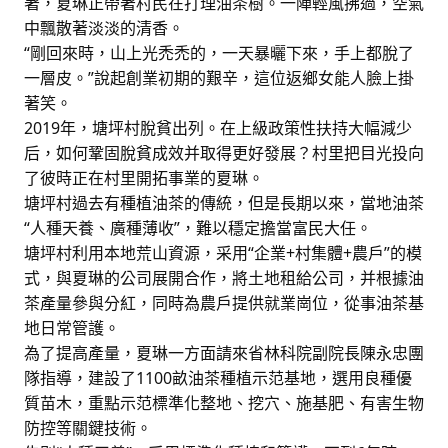
著，夏琳正帶著村民在打理油茶樹。一陣輕風拂過，空氣
中飄散著淡淡的清香。
“剛回來時，山上光禿禿的，一天暴曬下來，手上都脫了
一層皮。”說起創業初期的艱辛，這位返鄉女能人臉上掛
著笑。
2019年，塘坪村脫貧出列。在上級政策性扶持大幅減少
后，如何鞏固脫貧成效并取得更好發展？村里把目光投向
了彼時正在村里開拓事業的夏琳。
塘坪村過去有種植油茶的傳統，但是長期以來，當地油茶
“人種天養、廣種薄收”，難以穩定擔當富民大任。
塘坪村利用本地荒山資源，采用“企業+村集體+農戶”的模
式，與夏琳的公司展開合作，將土地租給公司，并根據油
茶產量參與分紅，同時為農戶提供就業崗位，從事油茶基
地日常管護。
為了提高產量，夏琳一方面請來省林科院副院長陳永忠團
隊指導，建設了1100畝油茶種植示范基地，選用良種優
質苗木，重點示范標準化整地、挖穴、施基肥、有害生物
防控等關鍵技術。