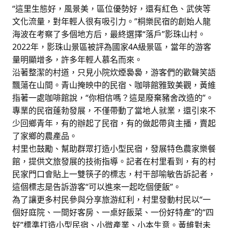
“這里生態好，風景美，區位優勢好，還有紅色、武俠等
文化流量，對年輕人很有吸引力。”桐樂民宿的創始人龍
海波在考察了多個地方后，最終選擇“落戶”影珠山村。
2022年，影珠山景區被評為國家4A級景區，當年的游客
量明顯增多，許多年輕人慕名而來。
沿著整潔的村道，只見小院炊煙裊裊，游客們的歡聲笑語
飄蕩在山間。青山掩映中的民宿、咖啡館雅致美觀，黃維
指著一處咖啡館說，“你相信嗎？這是廢棄豬舍改造的”。
專業的民宿蓬勃發展，不僅帶動了當地人就業，還引來不
少回鄉青年，有的辦起了民宿，有的做起帶貨主播，賣起
了家鄉的農產品。
村里也鼓勵、幫助群眾打造小型民宿，發展特色農家樂餐
館，提供文旅發展的技術指導。記者在村里看到，有的村
民家門口會貼上一雙筷子的標志，村干部喻敏告訴記者，
這個標志是告訴游客“可以進來一起吃個便飯”。
為了讓更多村民參與分享旅游紅利，村里發動村民以“一
個好庭院、一間好客房、一桌好飯菜、一份好特產”的“四
好”標準打造小型民宿、小微產業、小本生意。黃維對未