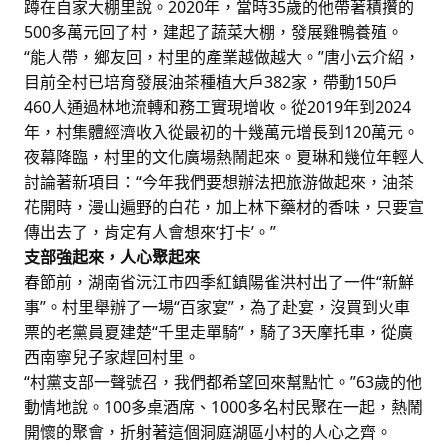
蹲在自家大棚里說。2020年，當時35歲的他帶著積攢的
500多萬元回了村，建起了蔬菜大棚，發展雞鴨養殖。
“能人帶，鄉友回，村里的產業越做越大。”唐小云介紹，
目前全村已培育發展油茶種植大戶382家，帶動150戶
460人通過林地流轉和務工實現增收。從2019年到2024
年，村集體經濟收入從最初的十幾萬元增長到120萬元。
夜幕降臨，村里的文化廣場熱鬧起來。夏琳和幾位年輕人
討論著新項目：“今年我們要想辦法把旅游做起來，油茶
花開時，漫山遍野的白花，加上林下藥材的香味，只要宣
傳出去了，肯定有人會想來‘打卡’。”
支部強起來，人心聚起來
春節前，湖南省沅江市四季紅鎮陽雀洪村出了一件“新鮮
事”。村里舉辦了一場“百家宴”，為了赴宴，沒買到火車
票的老黨員夏建楚“千里走單騎”，騎了3天摩托車，從廣
西南寧兒子家趕回村里。
“村黨支部一聲號召，我們都希望回來幫點忙。”63歲的他
動情地說。100多桌酒席、1000多名村民聚在一起，熱鬧
開懷的聚會，折射著這個洞庭湖區小村的人心之齊。