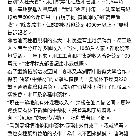
告別“人種天養”，采用標準化種植和管護，不到6年時
間，基地就進入豐產期，“金果”逐漸掛滿山，測產最高紀
錄畝產600公斤鮮果，實現了從“廣種薄收”到“高產豐
收”。“除去成本，每畝的收益能達到4000元以上。”夏琳
告訴記者。
隨著油茶種植規模的擴大，村民還有土地流轉費、務工收
入、產業分紅等多種收入。“全村1068戶人家，都能從基
地受益，一年下來，用工工資和村集體收入合計達到100
萬元。”塘坪村支部書記唐小云感慨。
為了繼續拓展增收空間，夏琳又與湖南中醫藥大學合作，
探索“油茶+中藥材”的立體種植模式，發展林下經濟220
畝。通過實驗和選育，已成功在油茶林下種植了紅松茸、
迷迭香、木耳及多種中藥材。
“現在一畝地能有好幾種收入。”穿梭在油茶樹之間，夏琳
彎腰查看林下新種的中藥材，笑著算起了經濟賬。
有了“領頭雁”的示范帶動，一批創業者回了鄉。
“看到夏姐把油茶和中藥材都種出效益來了，我就想著，
我也有種菜和養殖的技術，為什么不回來試試？”唐海雄