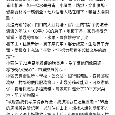
青山相映，如一幅水墨丹青。小區里，路燈、文化廣場、
健身器材等一應俱全。七八個老人站在樓下，曬著太陽閑
聊。
走進周鋼的家，門口的大紅對聯、窗戶上的“福”字仍透著
濃濃的年味。100平方米的房子，地板干凈，家具擦得亮
堂堂，茶幾的果盤上，水果、零食堆得冒了尖。
搬下山，住進新房，買了摩托車，娶妻成家，生活有了奔
頭，周鋼身上充滿了干勁，“不努力都對不起這么好的政
策”。
小區住了72戶易地搬遷的脫貧戶，為了讓他們像周鋼一
樣“安家又安心”，市里煞費苦心。
小區旁有衛生所、學校、公交站、銀行服務點、客貨郵服
務點。村部的便民服務窗口，走幾分鐘就能到，可以辦低
保、養老保險等多種業務。每家每戶還分了20平方米菜
地，配了雜物間。
“政府為我們考慮得很周全，我決定就在這里養老。”69歲
的周桃英告訴記者，以前住在山上，想找人說句話都不方
便，到了晚上好難熬，搬下山后，小區組織跳廣場舞、拔