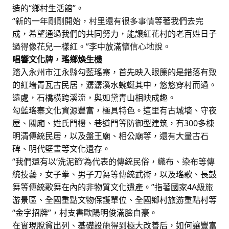
造的“鄉村生活館”。
“新的一年剛剛開始，村里還有很多事情等著我們去完
成，希望通過我們的共同努力，能讓紅花村的老百姓日子
過得像花兒一樣紅。”李中放滿懷信心地說。
唱響文化牌，瑤鄉煥生機
踏入永州市江永縣勾藍瑤寨，首先映入眼簾的是錯落有致
的紅墻青瓦古民居，潺潺溪水蜿蜒其中，悠悠穿村而過。
遠處，石橋橫跨溪流，與如黛青山相映成趣。
勾藍瑤寨文化資源豐富，極具特色。這里有古城墻、守夜
屋、關廂、姓氏門樓、巷道門等防御型建筑，有300多棟
明清傳統民居，以及盤王廟、相公廟等，還有大量古石
碑、明代壁畫等文化遺存。
“我們還有以‘洗泥節’為代表的傳統民俗，織布、染布等傳
統技藝，女子拳、男子刀舞等傳統武術，以及瑤歌、長鼓
舞等傳統歌舞在內的非物質文化遺產。”指著國家4A級旅
游景區、全國重點文物保護單位、全國鄉村旅游重點村等
“金字招牌”，村支書歐陽明俊滿臉自豪。
在實現脫貧出列、基礎設施得到極大改善后，如何讓豐富