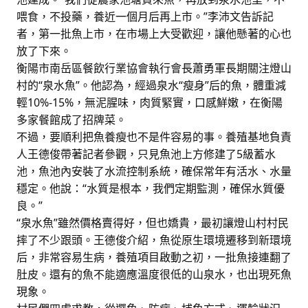
喂食，不投藥，養近一個月后再上市。”李沛文告訴記
者，第一批魚上市，在市場上大受歡迎，讓他懸著的心也
放了下來。
衡陽市南岳區餐飲行業協會執行會長蕭勇軍長期關注燈山
村的“泉水魚”。他認為，經過泉水“瘦身”后的魚，體重減
輕10%-15%，無泥腥味，肉質緊實，口感鮮嫩，在衡陽
多家餐館成了招牌菜。
不過，要順利把魚養瘦也不是件容易的事。養殖基地負責
人王德俊帶著記者參觀，只見魚池上方修建了5級蓄水
池，魚池內安裝了水流控制系統，確保常年有活水、水量
穩定。他說：“水質是根本，我們定期監測，確保水質優
良。”
“泉水魚”雖然價格賣得好，但也嬌貴，最初讓燈山村村民
摔了不少跟頭。王德俊介紹，魚從原生環境遷移到新環境
后，非常容易生病，養殖項目啟動之初，一批魚接連翻了
肚皮。還有的魚不能適應溫度很低的山泉水，也出現死魚
現象。