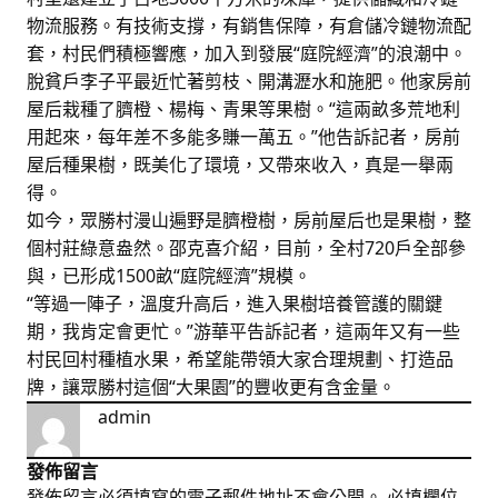
物流服務。有技術支撐，有銷售保障，有倉儲冷鏈物流配
套，村民們積極響應，加入到發展“庭院經濟”的浪潮中。
脫貧戶李子平最近忙著剪枝、開溝瀝水和施肥。他家房前
屋后栽種了臍橙、楊梅、青果等果樹。“這兩畝多荒地利
用起來，每年差不多能多賺一萬五。”他告訴記者，房前
屋后種果樹，既美化了環境，又帶來收入，真是一舉兩
得。
如今，眾勝村漫山遍野是臍橙樹，房前屋后也是果樹，整
個村莊綠意盎然。邵克喜介紹，目前，全村720戶全部參
與，已形成1500畝“庭院經濟”規模。
“等過一陣子，溫度升高后，進入果樹培養管護的關鍵
期，我肯定會更忙。”游華平告訴記者，這兩年又有一些
村民回村種植水果，希望能帶領大家合理規劃、打造品
牌，讓眾勝村這個“大果園”的豐收更有含金量。
admin
發佈留言
發佈留言必須填寫的電子郵件地址不會公開。
必填欄位