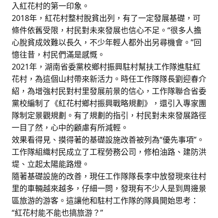
入紅花村的第一印象。
2018年，紅花村整村脫貧出列，有了一定發展基礎，可
條件依舊受限，村民對未來發展也信心不足。“很多人擔
心脫貧成效難以長久，不少年輕人都外出另尋機會。”回
憶往昔，村民們滿是感慨。
2021年，湖南省委黨校鄉村振興駐村幫扶工作隊進駐紅
花村，為這個山村帶來新活力。時任工作隊隊長劉迎春介
紹，為增強村民對村里發展前景的信心，工作隊聯合省委
黨校編制了《紅花村鄉村振興戰略規劃》，還引入專家團
隊制定景觀規劃。有了規劃的指引，村民對未來發展路徑
一目了然，心中的顧慮有所減輕。
效果看得見、摸得著的基礎設施改善被列為“優先事項”。
工作隊組織村民成立了工程勞務公司，修柏油路、建防洪
堤、立起太陽能路燈。
隨著基礎設施的改善，現任工作隊隊長李中放發現來往村
里的車輛越來越多，仔細一問，發現有不少人是到周邊景
區旅游的游客。這讓他和駐村工作隊的隊員開始思考：
“紅花村能不能也搞旅游？”