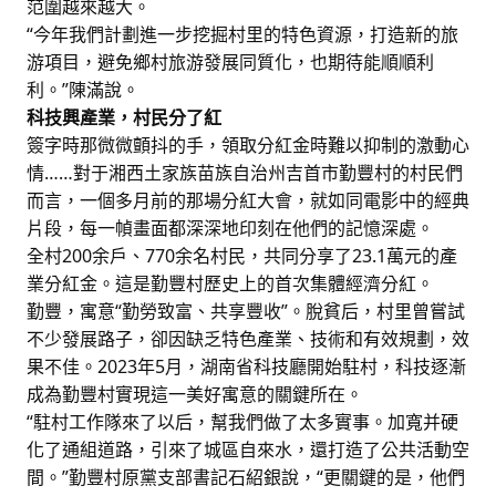
范圍越來越大。
“今年我們計劃進一步挖掘村里的特色資源，打造新的旅
游項目，避免鄉村旅游發展同質化，也期待能順順利
利。”陳滿說。
科技興產業，村民分了紅
簽字時那微微顫抖的手，領取分紅金時難以抑制的激動心
情……對于湘西土家族苗族自治州吉首市勤豐村的村民們
而言，一個多月前的那場分紅大會，就如同電影中的經典
片段，每一幀畫面都深深地印刻在他們的記憶深處。
全村200余戶、770余名村民，共同分享了23.1萬元的產
業分紅金。這是勤豐村歷史上的首次集體經濟分紅。
勤豐，寓意“勤勞致富、共享豐收”。脫貧后，村里曾嘗試
不少發展路子，卻因缺乏特色產業、技術和有效規劃，效
果不佳。2023年5月，湖南省科技廳開始駐村，科技逐漸
成為勤豐村實現這一美好寓意的關鍵所在。
“駐村工作隊來了以后，幫我們做了太多實事。加寬并硬
化了通組道路，引來了城區自來水，還打造了公共活動空
間。”勤豐村原黨支部書記石紹銀說，“更關鍵的是，他們