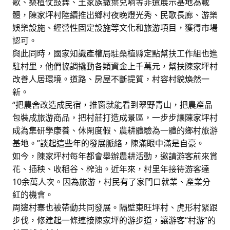
歌、桑植仗鼓舞、土家族撒葉兒嗬等非遺展示基地為載
體，陳家坪村陸續推出鄉村夜晚燈光秀、民歌長廊、游樂
娛樂設施、經營性固定設施等文化和旅游項目，獲得市場
認可。
與此同時，國家知識產權局駐桑植縣定點幫扶工作組也進
駐村里，他們協調撬動各類資金上千萬元，幫扶陳家坪村
改善人居環境。道路、房屋不斷提質，村容村貌煥然一
新。
“把農舍改造成民宿，推窗就能看到翠野青山，把農產品
包裝成旅游商品，把村莊打造成景區，一步步讓陳家坪村
成為集研學康養、休閑度假、農耕體驗為一體的鄉村旅游
基地。”談起這些年的發展脈絡，陳滿眼中滿是自豪。
如今，陳家坪村每年都會舉辦農耕活動，邀請游客前來賞
花、插秧、收稻谷、榨油。近年來，村里年接待游客達
10余萬人次。因為旅游，村民有了家門口就業、產業分
紅的機會。
周邊村寨也被帶動共同發展。隔壁東旺坪村、虎形村緊跟
步伐，修建起一條連接陳家坪的游步道，讓游客“村游”的