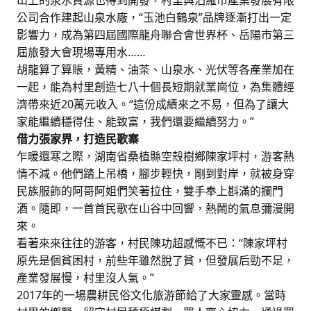
山上的泉水資源也得到開發，村里與汨羅市產業發展有限
公司合作建起山泉水廠，“玉池白鶴泉”品牌逐漸打出一定
影響力，成為第四屆國際龍舟聯合會世界杯、岳陽市第三
屆旅發大會現場專用水……
胡龍算了算賬，黃精、油茶、山泉水、光伏等各產業加在
一起，能為村里創造七八十個長短期就業崗位，為集體經
濟帶來近20萬元收入。“這份成績來之不易，但為了讓大
家能繼續穩得住、能致富，我們還要繼續努力。”
借力張家界，打造民歌寨
乍暖還寒之際，湖南省桑植縣空殼樹鄉陳家坪村，游客熱
情不減。他們踏上吊橋，腳步輕快，剛到對岸，就被身穿
民族服飾的阿哥阿姐們笑著拉住，雙手奉上斟滿的攔門
酒。隨即，一首首民歌在山谷中回響，熱鬧的氣息彌漫開
來。
看著來來往往的游客，村民陳功超感慨不已：“陳家坪村
原先是個貧困村，前些年雖然脫了貧，但發展后勁不足，
產業發展慢，村里沒人氣。”
2017年的一場農耕民俗文化旅游節給了大家靈感。當時