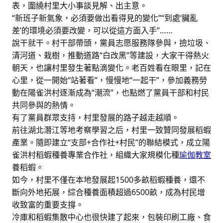
表，圍繞村里大小事談見解、出主意。
“新班子新氣象，必須要做出看得見的變化”“到處‘臟亂
差’的環境必須要改變，可以從這方面入手”……
說干就干。村干部帶頭，黨員志愿服務隊參與，撿垃圾、
清河道、栽樹，推動道路“白改黑”等建設，大家干得熱火
朝天，也讓村里發生著點滴變化。老百姓看在眼里，記在
心里，從一開始“站著看”，慢慢地“一起干”，參加義務勞
動在陽雀洪村逐漸成為“潮流”，也點燃了黨員干部和村民
共同參與的熱情。
有了黨員群眾支持，村里發展的路子越走越順。
前往湖北潛江等地考察學習之后，村里一致贊同發展稻蝦
產業。隨即建立“支部+合作社+村民”的聯結模式，成立陽
雀洪村稻蝦種養專業合作社，組織大家規模化種
瑜伽教室
養稻蝦。
如今，村里不僅在本地發展起1500多畝稻蝦種養，還不
斷向外地拓展，綜合種養面積超過6500畝，成為村民增
收致富的重要支撐。
冷庫和稻蝦集散中心也很快建了起來，包裝印刷工廠、食