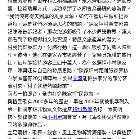
村里的鄉賢、留守村民積極謀劃，眾人齊心協力，通過眾
籌、拉贊助等方式，成功舉辦了以廟會為基礎的旅游節。
“我們沒有得天獨厚的風景資源，如何在發展中做到揚長
避短，這是我們必須要思考的問題。”陳家坪村黨支部書
記陳滿告訴記者，那次旅游節吸引了不少周邊群眾，讓大
家看到了發掘鄉村文化資源、發展文旅產業的潛力。
村民們群策群力，付諸行動。這一想法吸引了同鄉人陳興
旺。彼時，他已在張家界市區經營了一家頗具規模的旅行
社，每年能接待游客三四十萬人。為什么選擇小村陳家
坪，陳興旺有自己的發展思路，“陳家坪村距離張家界核
心景區僅有20分鐘車程，要是
交流
能把張家界的部分客
流引來，村子就能熱鬧起來”。
兩者一拍即合，全力打造陳家坪“民歌寨”。
桑植民歌有2000多年的歷史，早在2006年就被批準列入
第一批國家級非物質文化遺產
1對1教學
名錄，節奏明
快、旋律優美、曲
小樹屋
調豐富，有《馬桑樹兒搭燈臺》
等諸多經典作品。
立足農耕、歌舞、飲食、風土風物等資源優勢，以桑植民