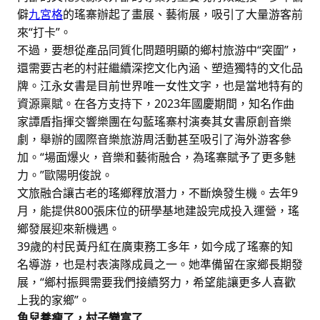
僻
九宮格
的瑤寨辦起了畫展、藝術展，吸引了大量游客前
來“打卡”。
不過，要想從產品同質化問題明顯的鄉村旅游中“突圍”，
還需要古老的村莊繼續深挖文化內涵、塑造獨特的文化品
牌。江永女書是目前世界唯一女性文字，也是當地特有的
資源稟賦。在各方支持下，2023年國慶期間，知名作曲
家譚盾指揮交響樂團在勾藍瑤寨村演奏其女書原創音樂
劇，舉辦的國際音樂旅游周活動甚至吸引了海外游客參
加。“場面爆火，音樂和藝術融合，為瑤寨賦予了更多魅
力。”歐陽明俊說。
文旅融合讓古老的瑤鄉釋放潛力，不斷煥發生機。去年9
月，能提供800張床位的研學基地建設完成投入運營，瑤
鄉發展迎來新機遇。
39歲的村民黃丹紅在廣東務工多年，如今成了瑤寨的知
名導游，也是村表演隊成員之一。她準備留在家鄉長期發
展，“鄉村振興需要我們接續努力，希望能讓更多人喜歡
上我的家鄉”。
魚兒養瘦了，村子變富了