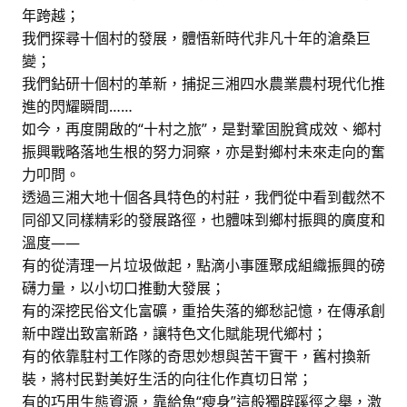
年跨越；
我們探尋十個村的發展，體悟新時代非凡十年的滄桑巨
變；
我們鉆研十個村的革新，捕捉三湘四水農業農村現代化推
進的閃耀瞬間……
如今，再度開啟的“十村之旅”，是對鞏固脫貧成效、鄉村
振興戰略落地生根的努力洞察，亦是對鄉村未來走向的奮
力叩問。
透過三湘大地十個各具特色的村莊，我們從中看到截然不
同卻又同樣精彩的發展路徑，也體味到鄉村振興的廣度和
溫度——
有的從清理一片垃圾做起，點滴小事匯聚成組織振興的磅
礴力量，以小切口推動大發展；
有的深挖民俗文化富礦，重拾失落的鄉愁記憶，在傳承創
新中蹚出致富新路，讓特色文化賦能現代鄉村；
有的依靠駐村工作隊的奇思妙想與苦干實干，舊村換新
裝，將村民對美好生活的向往化作真切日常；
有的巧用生態資源，靠給魚“瘦身”這般獨辟蹊徑之舉，激