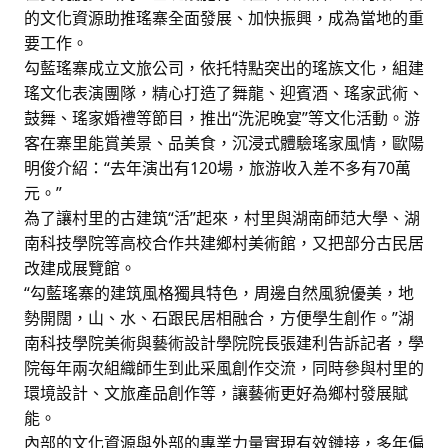
的文化資源助推瑤寨全面發展、加快振興，成為當地的重
要工作。
勾藍瑤寨成立文旅公司，依托特點突出的瑤族文化，組建
瑤文化表演團隊，精心打造了舞龍、迎賓酒、瑤家武術、
鼓舞、瑤家婚禮等節目，推出“洗泥晚宴”等文化活動。游
客在寨里能賞美景、品美食，沉浸式體驗瑤家風情，歐陽
明俊介紹：“去年演出有120場，旅游收入差不多有70萬
元。”
為了讓村里的古建筑“活”起來，村里與湖南師范大學、湖
南科技學院等高校合作共建鄉村美術館，又把部分古民居
改建成展覽館。
“勾藍瑤寨的建筑風格獨具特色，周邊自然風貌優美，地
勢開闊，山、水、石跟民居相融合，方便學生創作。”湖
南科技學院美術與藝術設計學院院長張建利告訴記者，學
院每年兩次組織師生到此采風創作交流，同時參與村里的
環境設計、文旅產品創作等，讓藝術更好為鄉村發展賦
能。
內部的文化資源與外部的專業力量實現有效鏈接，多年偏