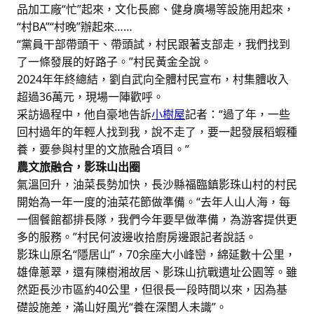
品加工廠“忙”起來，文化長廊、健身廣場等設施用起來，
“村BA”“村晚”辦起來……
“黨員干部帶頭干、帶頭試，村民跟著支部走，我們找到
了一條發展的好路子。”村民黃金全說。
2024年年終總結，劉自武向全體村民宣布，村集體收入
超過36萬元，現場一陣歡呼。
采訪過程中，他自豪地告訴
小樹屋
記者：“過了年，一些
回村過年的年輕人找到我，說不走了，要一起發展稻蝦種
養，要參與村里的文旅融合項目。”
農文旅融合，影珠山出圈
氣溫回升，油菜長勢加快，長沙縣福臨鎮影珠山村的村民
開始為一年一度的油菜花節做準備。“去年人山人海，每
一個餐館都排長隊，我們今年要早做準備，為游客提供更
多的服務。”村民何波邊收拾廚房邊跟記者說話。
影珠山原名“隱居山”，70余座大小峰巒，綿延數十公里，
雄偉蔥翠，還有陳樹湘故居、影珠山抗戰遺址公園等。雖
然距長沙市區約40公里，但很長一段時間以來，因為基
礎設施差，滿山好風光“養在深閨人未識”。