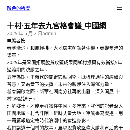
跳
顏色的叛變
至
主
十村·五年去九宮格會議_中國網
要
內
2025 年 6 月 2 日
admin
容
■編者按
春寒漸消，和風輕拂，大地處處萌動著生機，奏響奮進的
樂章。
2025年是鞏固拓展脫貧攻堅成果同鄉村振興有效銜接5年
過渡期的決勝之年。
五年為期，于時代的關鍵節點回望，既梳理過往的經驗與
智慧，又為當下的抉擇、未來的跋涉注入深沉力量。
新春開啟之際，新華社湖南分社再度出發，深入開展“十
村”蹲點調研。
理解鄉土，才能更好讀懂中國。多年來，我們的記者深入
田間地頭、村舍阡陌，足跡丈量大地，筆觸書寫變遷，用
一篇篇報道定格時代浪潮中的奮進身影。
我們講述十個村的故事，展現脫貧攻堅偉大勝利背后的千