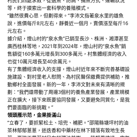
村民們四處求教，從選魚、防病、捕魚方式、運輸狀況
等，終于摸索出一套科學的養殖模式。
“雖然很費心思，但劃得來。”李沛文指著泉水里的雄魚
說，進價每斤8元左右，靜養近一個月，賣價漲至每斤16
元左右。
據介紹，燈山村的“泉水魚”已銷至長沙、株洲、湘潭甚至
廣西桂林等地，2021年到2024年，燈山村的“泉水魚”銷
售額從160多萬元增長到300多萬元，村集體經濟的收入
也從10萬元增長至40余萬元。
有了集體經濟收入的支撐，燈山村近年來不斷完善基礎設
施建設、對村里老人慰問、為村民醫保繳費提供補助，推
動鄉村全面發展。新的一年，李沛文對未來有清晰的規
劃：“我們還帶動了周邊3個村的養魚產業發展，產業規模
正在擴大，接下來既要協同發展，又要避免同質化，是我
們要面臨的新挑戰。”
領頭雁示范，金果掛滿山
“立春了，要抓緊松土、培兜、補肥。”邵陽縣塘坪村的油
茶林郁郁蔥蔥，迷迭香和中藥材在林下錯落有致地生長