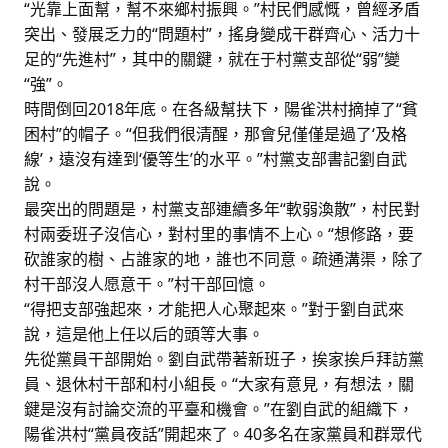
“光靠上面幫，幫不來鄉村振興。”村民們感慨，曾經矛盾
突出、發展乏力的“問題村”，搖身變成干群齊心、活力十
足的“先進村”，其中的關鍵，就在于村黨支部從“弱”變
“強”。
時間倒回2018年底。在各級幫扶下，陽雀洪村摘掉了“貧
困村”的帽子。“但我們很清醒，那會兒僅僅是過了‘及格
線’，遠沒有達到‘優等生’的水平。”村黨支部書記劉自武
說。
最突出的問題是，村黨支部連續多年“軟弱渙散”，村民對
村兩委班子沒信心，對村里的事情不上心。“想修路，要
砍誰家的樹、占誰家的地，誰也不同意。疏通溝渠，除了
村干部沒人愿意干。”村干部回憶。
“得把支部強起來，才能把人心聚起來。”對于劉自武來
說，這是他上任以后的頭等大事。
先從黨員干部開始。劉自武帶著新班子，挨家挨戶拜訪黨
員、退休村干部和村小組長。“大家有意見，有想法，關
鍵是沒有討論交流的平臺和機會。”在劉自武的組織下，
陽雀洪村“黨員夜話”開起來了。40多名在家黨員和群眾代