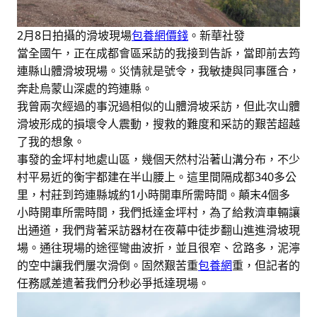
2月8日拍攝的滑坡現場
包養網價錢
。新華社發
當全國午，正在成都會區采訪的我接到告訴，當即前去筠
連縣山體滑坡現場。災情就是號令，我敏捷與同事匯合，
奔赴烏蒙山深處的筠連縣。
我曾兩次經過的事況過相似的山體滑坡采訪，但此次山體
滑坡形成的損壞令人震動，搜救的難度和采訪的艱苦超越
了我的想象。
事發的金坪村地處山區，幾個天然村沿著山溝分布，不少
村平易近的衡宇都建在半山腰上。這里間隔成都340多公
里，村莊到筠連縣城約1小時開車所需時間。顛末4個多
小時開車所需時間，我們抵達金坪村，為了給救濟車輛讓
出通道，我們背著采訪器材在夜幕中徒步翻山進進滑坡現
場。通往現場的途徑彎曲波折，並且很窄、岔路多，泥濘
的空中讓我們屢次滑倒。固然艱苦重
包養網
重，但記者的
任務感差遣著我們分秒必爭抵達現場。