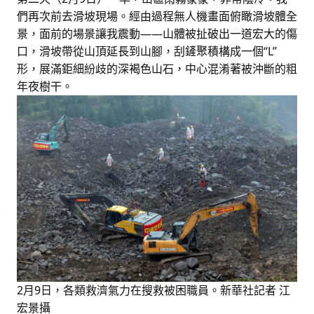
們再次前去滑坡現場。經由過程無人機畫面俯瞰滑坡體全
景，面前的場景讓我震動——山體被扯破出一道宏大的傷
口，滑坡帶從山頂延長到山腳，刮鏟聚積構成一個“L”
形，展滿鉅細紛歧的深褐色山石，中心混淆著被沖斷的粗
年夜樹干。
2月9日，各類救濟氣力在搜救被困職員。新華社記者 江
宏景攝