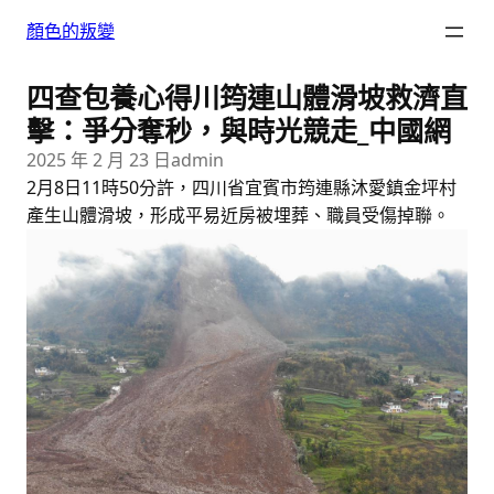
跳
顏色的叛變
至
主
四查包養心得川筠連山體滑坡救濟直
要
內
擊：爭分奪秒，與時光競走_中國網
容
2025 年 2 月 23 日
admin
2月8日11時50分許，四川省宜賓市筠連縣沐愛鎮金坪村
產生山體滑坡，形成平易近房被埋葬、職員受傷掉聯。