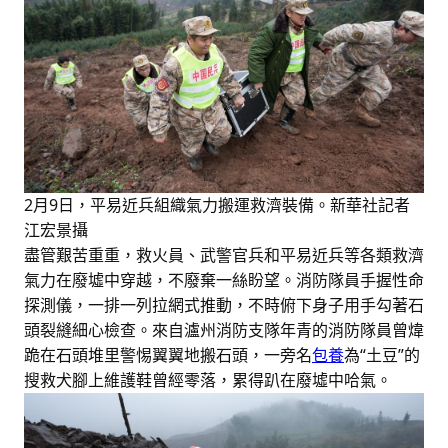
2月9日，平易近兵組織氣力搬運救濟裝備。新華社記者
江宏景攝
盡管艱苦重重，救火員、武警官兵和平易近兵等各類救濟
氣力在廢墟中穿越，不廢棄一絲盼望。消防隊員手握性命
探測儀，一排一列拉網式推動，不時俯下身子用手勾著石
頭裂縫細心檢查。來自瀘州消防支隊年青的消防隊員曾煒
跪在石頭堆里警惕翼翼地搬石頭，一旁名
包養
為“土豆”的
搜救犬腳上維護鞋曾經零落，累得趴在廢墟中哈氣。