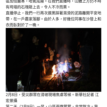
區加倍嚴寒，哈氣成霧。在我們直播時，山體上方仍不時
有垮塌的石塊砸上去，令人不冷而栗。
直播停止，我們一行再次摸黑踩著濕滑的泥路離開平安地
帶，在一戶農家落腳。由於人多，好幾位同事在沙發上和
衣而臥對於了一晚。
2月8日，受災群眾在滑坡現場焦慮等候。新華社記者 江
宏景攝
第二天（2月9日）一早，山區雨霧蒙蒙，非常陰冷。我