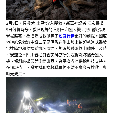
2月9日，搜救犬“土豆”介入搜救。新華社記者 江宏景攝
9日薄暮時分，救濟現場的照明車和無人機，把山體滑坡
現場照亮，為搶險搜救爭奪了
包養行情
更好的前提。國度
地道應急救濟中鐵二局昆明隊在半山坡上架起軌道式邊坡
雷達陣地和便攜式邊坡雷達，對滑坡體兩側山體停止及時
平安監控。四川省地質查詢拜訪研討院搶險隊攜帶無人
機、傾斜航攝儀等測繪東西，為平安救濟供給科技支持。
在滑坡帶上，發掘機和搜救職員仍不離不棄今夜搜救，與
時光競走。