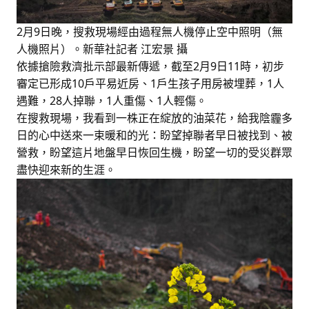
2月9日晚，搜救現場經由過程無人機停止空中照明（無
人機照片）。新華社記者 江宏景 攝
依據搶險救濟批示部最新傳遞，截至2月9日11時，初步
審定已形成10戶平易近房、1戶生孩子用房被埋葬，1人
遇難，28人掉聯，1人重傷、1人輕傷。
在搜救現場，我看到一株正在綻放的油菜花，給我陰霾多
日的心中送來一束暖和的光：盼望掉聯者早日被找到、被
營救，盼望這片地盤早日恢回生機，盼望一切的受災群眾
盡快迎來新的生涯。