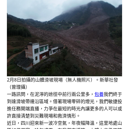
2月8日拍攝的山體滑坡現場（無人機照片）。新華社發
（曾理攝）
一路訊問，在泥濘的途徑中前行兩公里多，
包養
我們終于
到達滑坡帶邊沿區域。借著現場零碎的燈光，我們敏捷投
進任務開端直播，力爭在最短的時光內讓更多的人可以或
許直接清楚到災難現場和救濟情形。
近日，四川迎來新一波冷空氣，年夜幅降溫，這里地處山