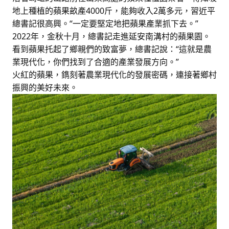
地上種植的蘋果畝產4000斤，能夠收入2萬多元，習近平
總書記很高興。“一定要堅定地把蘋果產業抓下去。”
2022年，金秋十月，總書記走進延安南溝村的蘋果園。
看到蘋果托起了鄉親們的致富夢，總書記說：“這就是農
業現代化，你們找到了合適的產業發展方向。”
火紅的蘋果，鐫刻著農業現代化的發展密碼，連接著鄉村
振興的美好未來。