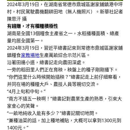
2024年3月19日，在湖南省常德市鼎城區謝家鋪鎮港中坪
村，村民駕駛農機翻耕田地（無人機照片）。新華社記者
陳思汗 攝
有錢賺，才有種糧積極性
湖南是全國13個糧食主產省之一，水稻播種面積、總產
量均居全國第一。
2024年3月19日，習近平總書記來到常德市鼎城區謝家鋪
鎮糧食
家教場地
生產萬畝綜合示范片區。
沿著田邊小道，總書記走向農田深處。
一旁的稻田里人們正在育秧，秧盤上的種子剛剛播下。
“你們這里什么時候開始插秧？”總書記走上前仔細察看，
并同在場的種糧大戶、農技人員等親切交流。
“4月上旬和中旬。”
“南方不插五一秧啊！”總書記對農業生產的熟悉，引來大
家會心的笑聲。
“一畝地純收入能有多少？”總書記關切地問。
“兼種油菜的話，加上種地補貼，大概可以拿到1300元到
1400元。”