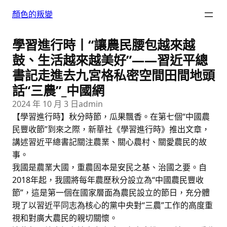
跳
顏色的叛變
至
主
學習進行時丨“讓農民腰包越來越
要
內
鼓、生活越來越美好”——習近平總
容
書記走進去九宮格私密空間田間地頭
話“三農”_中國網
2024 年 10 月 3 日
admin
【學習進行時】秋分時節，瓜果飄香。在第七個“中國農
民豐收節”到來之際，新華社《學習進行時》推出文章，
講述習近平總書記關注農業、關心農村、關愛農民的故
事。
我國是農業大國，重農固本是安民之基、治國之要。自
2018年起，我國將每年農歷秋分設立為“中國農民豐收
節”，這是第一個在國家層面為農民設立的節日，充分體
現了以習近平同志為核心的黨中央對“三農”工作的高度重
視和對廣大農民的親切關懷。