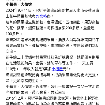
小蘋果，大情懷
2024年9月11日，習近平總書記來到甘肅天水市麥積區南
山花牛蘋果基地考
九宮格
察。
連片的蘋果樹生機勃勃，色澤濃紅、五棱突出、果形高樁
的花牛蘋果，綴滿枝頭。每棵樹掛果200多顆，重量達
100多斤。
總書記走進果林向現場的果農、農技人員等詳細詢問花牛
蘋果品質特色、種植技術、市場銷路等，并同鄉親們親切
交流。
花牛鎮二十里鋪村村民董桂紅告訴總書記，她從開春到現
在忙活疏花疏果、套袋、鋪防草布等工作，“一天工資
110元，一年收入就是3萬多
小樹屋
元”。
總書記勉勵鄉親們再接再厲，把蘋果產業做得更大更強，
過上更加幸福的生活。
小蘋果，大情懷。近年來，習近平總書記一次又一次走進
老鄉們的果園，悉心察看、共話前景。
2015年2月，習近平總書記回到梁家河，特意坐上越野車
沿著崎嶇的山路前往山梁高處的蘋果種植園察看。得知坡