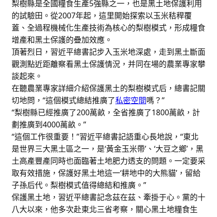
梨樹縣是全國糧食生產5強縣之一，也是黑土地保護利用
的試驗田。從2007年起，這里開始探索以玉米秸稈覆
蓋、全過程機械化生產技術為核心的梨樹模式，形成糧食
增產和黑土保護的疊加效應。
頂著烈日，習近平總書記步入玉米地深處，走到黑土斷面
觀測點近距離察看黑土保護情況，并同在場的農業專家攀
談起來。
在聽農業專家詳細介紹保護黑土的梨樹模式后，總書記關
切地問，“這個模式總結推廣了
私密空間
嗎？”
“梨樹縣已經推廣了200萬畝，全省推廣了1800萬畝，計
劃推廣到4000萬畝。”
“這個工作很重要！”習近平總書記語重心長地說，“東北
是世界三大黑土區之一，是‘黃金玉米帶’、‘大豆之鄉’，黑
土高產豐產同時也面臨著土地肥力透支的問題。一定要采
取有效措施，保護好黑土地這一‘耕地中的大熊貓’，留給
子孫后代。梨樹模式值得總結和推廣。”
保護黑土地，習近平總書記念茲在茲、牽掛于心。黨的十
八大以來，他多次赴東北三省考察，關心黑土地糧食生