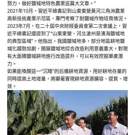
努力，做好鹽堿地特色農業這篇大文章。”
2021年10月，習近平總書記到山東東營黃河三角洲農業
高新技術產業示范區，專門考察了耐鹽堿作物培育情況。
2023年7月，在二十屆中央財經委員會第二次會議上，習
近平總書記還提到了“山東東營、河北滄州是濱海鹽堿地
的典型區域”。他指出，我國鹽堿地多，部分地區耕地鹽
堿化趨勢加劇，開展鹽堿地綜合改造利用意義重大。對現
有大面積鹽堿耕地進行改造提升，可以有效挖掘單產潛
力。
如果能喚醒這一“沉睡”的后備耕地資源，用好耕地存量的
同時提高土地增量，將顯著實現耕地資源擴容、提質、增
效。