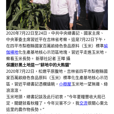
2020年7月22日至24日，中共中央總書記、國家主席、
中央軍委主席習近平在吉林省考察。這是7月22日下午，
在四平市梨樹縣國家百萬畝綠色食品原料（玉米）標準
瑜
伽場地
化生產基地核心示范區地塊，習近平走進玉米地，
察看玉米長勢。 新華社記者 王曄 攝
保護好黑土地這一“耕地中的大熊貓”
2020年7月22日，松遼平原腹地，吉林省四平市梨樹縣國
家百萬畝綠色食品原料（玉米）標準化生產基地核心示范
區，習近平總書記憑欄遠眺，
小樹屋
玉米地一望無邊、綠
浪滾滾。
玉米地頭，總書記談及此行初衷，“今年夏糧豐收大局已
定，關鍵就看秋糧了。今年災害不少，我
交流
很關心東北
這里的農作物長勢。”