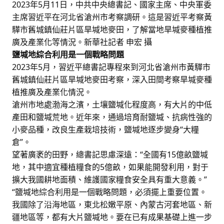
2023年5月11日，中共中央總書記、國家主席、中央軍委
主席習近平在河北省滄州市考察調研。這是習近平考察黃
驊市舊城鎮仙莊片區旱堿地麥田，了解當地旱堿麥種植推
廣及產業化等情況。新華社記者 申宏 攝
鹽堿地綜合利用是一個戰略問題
2023年5月，習近平總書記專程來到河北省滄州市黃驊市
舊城鎮仙莊片區旱堿地麥田考察，深入田間考察旱堿麥種
植推廣及產業化情況。
滄州市地處渤海之濱，土壤鹽堿化程度高，有大片的中低
產田和鹽堿荒地。近年來，通過培育耐鹽堿、抗病性強的
小麥品種，改良生產栽培技術，鹽堿地逐步變身“大糧
倉”。
望著廣袤的田野，總書記思慮深遠：“全國有15億畝鹽堿
地，其中適宜種植糧食的5億畝，如果能開發利用，對于
擴大我國耕地面積、維護國家糧食安全具有重大意義。”
“鹽堿地綜合利用是一個戰略問題，必須擺上重要位置。
我國除了沿海地區，東北松嫩平原、內蒙古河套地區、新
疆地區等，都有大片鹽堿地。要在已有成果基礎上進一步