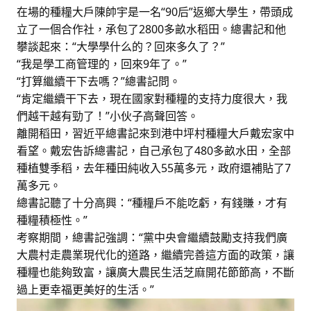
在場的種糧大戶陳帥宇是一名“90后”返鄉大學生，帶頭成
立了一個合作社，承包了2800多畝水稻田。總書記和他
攀談起來：“大學學什么的？回來多久了？”
“我是學工商管理的，回來9年了。”
“打算繼續干下去嗎？”總書記問。
“肯定繼續干下去，現在國家對種糧的支持力度很大，我
們越干越有勁了！”小伙子高聲回答。
離開稻田，習近平總書記來到港中坪村種糧大戶戴宏家中
看望。戴宏告訴總書記，自己承包了480多畝水田，全部
種植雙季稻，去年種田純收入55萬多元，政府還補貼了7
萬多元。
總書記聽了十分高興：“種糧戶不能吃虧，有錢賺，才有
種糧積極性。”
考察期間，總書記強調：“黨中央會繼續鼓勵支持我們廣
大農村走農業現代化的道路，繼續完善這方面的政策，讓
種糧也能夠致富，讓廣大農民生活芝麻開花節節高，不斷
過上更幸福更美好的生活。”