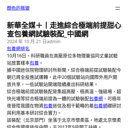
跳
顏色的叛變
至
主
新華全媒＋丨走進綜合極端前提甜心
要
內
查包養網試驗裝配_中國網
容
2024 年 10 月 21 日
admin
包養網排名
10月16日，科研職員在高壓原位多物理量協同丈量試驗
站放置樣本
包養
。
據中國迷信院物理研討所新聞，綜合極端前提試驗裝配今
朝已周全投進試運轉，此中20個試驗站向國際外用戶開
放共享，一些試驗站開端陸續產出科研結果。
綜合極端前提試驗裝配是集超高壓、極高溫、強磁場、超
快光場等綜合極端前提為一體的試驗裝配
包養網
，可極年
夜晉陞我國在物資
包養
迷信及相干範疇的基
包養網
礎研討
與利用基本研討綜合實力。
該裝配（北京部門）坐落于北京市懷柔區，地處北京懷柔
綜合性國度迷信中間，于2017年9月開工扶植。