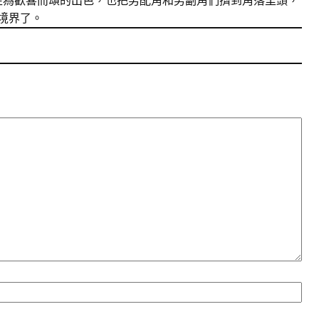
性為歡喜而頌的出色，也把男配角和男副角們擠到角落里頭，
境界了。