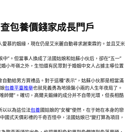
國查包養價錢家成長門戶
人愛慕的姻緣，現在仍是艾米麗自動尋求謝東霖的。並且艾米
中”。但當事人換成了法國姑娘和姑蘇小伙后，卻在“五一”
成婚小岑嶺之外，生怕還有民眾對于婚姻中女人占據主導位置
會自動給男方買禮品。對于這種“表示”，姑蘇小伙那是相當滿
姑娘
包養平臺推舉
也就見義勇為地操盤小兩的人生年夜局了。
唯帥爾”。確切，高爾夫鍛練的成分并不自帶光環，但長相酷
所以以為這位法
包養
國姑娘的“女權”使然，在于她在本身的戀
的中國式天價彩禮的千奇百怪中，法國姑娘已“變打算為項目，