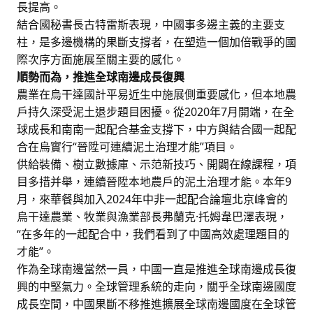
長提高。
結合國秘書長古特雷斯表現，中國事多邊主義的主要支
柱，是多邊機構的果斷支撐者，在塑造一個加倍戰爭的國
際次序方面施展至關主要的感化。
順勢而為，推進全球南邊成長復興
農業在烏干達國計平易近生中施展側重要感化，但本地農
戶持久深受泥土退步題目困擾。從2020年7月開端，在全
球成長和南南一起配合基金支撐下，中方與結合國一起配
合在烏實行“晉陞可連續泥土治理才能”項目。
供給裝備、樹立數據庫、示范新技巧、開闢在線課程，項
目多措并舉，連續晉陞本地農戶的泥土治理才能。本年9
月，來華餐與加入2024年中非一起配合論壇北京峰會的
烏干達農業、牧業與漁業部長弗蘭克·托姆韋巴澤表現，
“在多年的一起配合中，我們看到了中國高效處理題目的
才能”。
作為全球南邊當然一員，中國一直是推進全球南邊成長復
興的中堅氣力。全球管理系統的走向，關乎全球南邊國度
成長空間，中國果斷不移推進擴展全球南邊國度在全球管