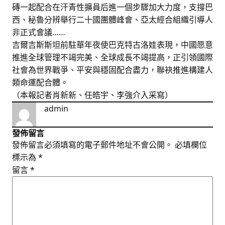
磚一起配合在汗青性擴員后進一個步驟加大力度，支撐巴
西、秘魯分辨舉行二十國團體峰會、亞太經合組織引導人
非正式會議……
吉爾吉斯斯坦前駐華年夜使巴克特古洛娃表現，中國愿意
推進全球管理不竭完美、全球成長不竭提高，正引領國際
社會為世界戰爭、平安與穩固配合盡力，聯袂推進構建人
類命運配合體。
（本報記者肖新新、任皓宇、李強介入采寫）
admin
發佈留言
發佈留言必須填寫的電子郵件地址不會公開。
必填欄位
標示為
*
留言
*