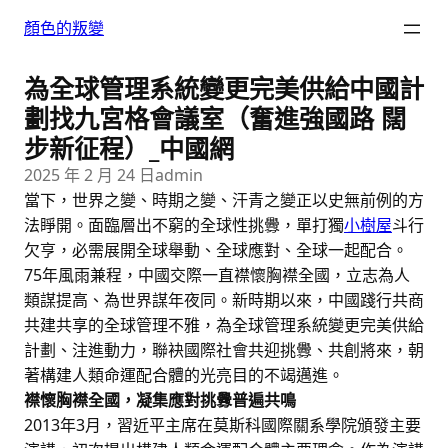
跳
顏色的叛變
至
主
為全球管理系統變更完美供給中國計
要
內
劃找九宮格會議室（奮進強國路 闊
容
步新征程）_中國網
2025 年 2 月 24 日
admin
當下，世界之變、時期之變、汗青之變正以史無前例的方
法睜開。面臨層出不窮的全球性挑釁，單打獨
小樹屋
斗行
欠亨，必需展開全球舉動、全球應對、全球一起配合。
75年風雨兼程，中國交際一直襟懷胸襟全國，立志為人
類謀提高、為世界謀年夜同。新時期以來，中國踐行共商
共建共享的全球管理不雅，為全球管理系統變更完美供給
計劃、注進動力，聯袂國際社會共迎挑釁、共創將來，朝
著構建人類命運配合體的光亮目的不竭邁進。
襟懷胸襟全國，凝集應對挑釁普遍共鳴
2013年3月，習近平主席在莫斯科國際關系學院頒發主要