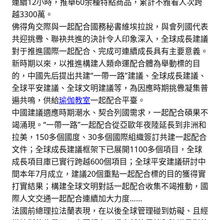
連續12小時，推舉60余種特點商品，累計不雅看人次跨
越3300萬。
佛得角交際與一起配合國務秘書維埃拉說，與會列國代表
共迎挑釁、聯袂共進的決計令人印象深入，全球成長建議
對于推進國際一起配合、完成可連續成長具有主要意義。
新時期以來，以推進構建人類命運配合體為舉動標的目
的，中國先后提出共建“一帶一路”建議、全球成長建議、
全球平安建議、全球文明建議等，為因應時期挑釁凝集普
遍共鳴，供給
瑜伽教室
一起配合平臺。
中國建議適應時期潮水、契合列國需求，一起配合碩果不
竭涌現。“一帶一路”一起配合從亞歐年夜陸延長到非洲和
拉美，150多個國度、30多個國際組織簽訂共建一起配合
文件；全球成長建議框架下已展開1100多個項目，全球
成長項目庫已實行跨越600個項目；全球平安建議研討中
間本年7月成立，建議20個重點一起配合標的目的獲得實
打實結果；構建全球文明對話一起配合收集不竭推動，國
際人文交通一起配合連續加大力度……
法國前總理拉法蘭表現，在以後全球管理碰到妨礙、且經