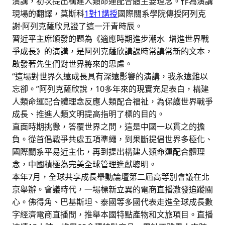
演講，初次提出構建人類命運配合體主要理念。作為演講
現場的翻譯，莫斯科
1對1講授
國際關系學院傳授阿列克
謝·阿列克薩欣見證了這一汗青時辰。
習近平主席頒發的題為《適應時期進步潮水 增進世界戰
爭成長》的演講，是阿列克薩欣講課時常講常新的文本，
啟發著先生們對世界將來的思慮。
“這場對世界久遠成長具有深遠影響的演講，我永遠難以
忘卻。”阿列克薩欣說，10多年來的現實充足表白，構建
人類命運配合體理念反應人類配合福祉，為保護世界戰爭
成長、推進人類文明提高指明了標的目的。
直面時期挑釁，答覆世界之問，這是中國一以貫之的擔
負。從首倡戰爭共處五項準繩，到果斷提倡世界多極化、
國際關系平易近主化，再到提出構建人類命運配合體理
念，中國積極為完美全球管理進獻聰明。
本年7月，全球共享成長舉動論壇第二屆高等別會議在北
京舉辦。會議時代，一場標新立異的電商直播激發追蹤關
心。佛得角、巴基斯坦、泰國等多國代表走進全球成長數
字經濟電商直播間，推舉本國特點產物和文旅項目。直播