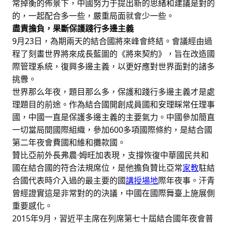
常掉衡的佈景下，中國努力于提出新的思緒和建議是對的
的，一起配合多一些，嚴重局面就會少一些。
盡責擔負，果斷保護踐行多邊主義
9月23日，為期兩天的結合國將來峰會終結。會議經由過
程了刻畫世界將來成長藍圖的《將來契約》，旨在改造國
際管理系統，復興多邊主義，以更好應對世界面對的諸多
挑釁。
世界那么年夜，題目那么多，保護和踐行多邊主義才是處
理題目的前途。作為結合國開創成員國和安理睬常任理事
國，中國一直是保護多邊主義的主要氣力。中國參加簡直
一切當局間國際組織，參加600多項國際條約，是結合國
第二年夜會費國和維和攤款國。
贊比亞前外長弗農·姆旺加表現，支撐恢復中華國民共和
國在結合國的符合法規席位，是他擔負贊比亞常
家教
駐結
合國代表時介入過的最主要的國
講授場地
際年夜事。汗青
曾經證實這是非常對的的決議，中國在國際舞臺上施展側
重要感化。
2015年9月，習近平主席在列席第七十屆結合國年夜會普