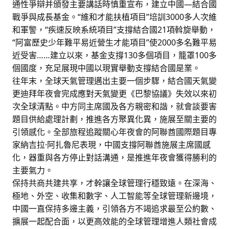
通性爭辯并頒發主要講話時慎重宣布，建立中國—結合國
戰爭與成長基金。“維和才能扶植項目”培訓3000多人次維
和軍警，“疾速反映系統項目”支撐結合國21項斡旋舉動，
“阿富歷史少年難平易近營生才能項目”使2000多名難平易
近受害……建立以來，基金支撐130多個項目，籠罩100多
個國度，充足展現中國以現實舉動支撐結合國是業。
往年末，全球天氣管理邁出主要一個步驟，結合國天氣變
更迪拜年夜會完成應對天氣變更《巴黎協議》失效以來初
次全球清點。中方同主席國及各方親密和諧，就會談要害
題目供給處理計劃，推進各方聚異化異，施展至關主要的
引領感化。全部旅程追蹤關心年夜會的阿聯酋國際題目專
家納吉拉·阿扎魯尼表現，中國支撐阿聯酋施展主席國感
化，器重與各方停止對話溝通，是推進年夜會獲得勝利的
主要氣力。
保持共商共建共享，才幹讓全球管理行穩致遠。在深海、
極地、外空、收集和數字、人工智能等全球管理新邊境，
中國一直保持多邊主義，引領各方不竭追求最至公約數、
擴展一起配合面，以更高效能的全球管理增進人類社會成