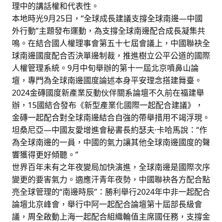
理中的講話權和代表性。
本地時光9月25日，“全球成長建議支撐全球南邊—中國
外行動”主題發布運動，為支撐全球南邊配合成長凝集共
鳴。在結合國人權理事會第五十七屆會議上，中國聯袂全
球南邊國度配合否決單邊制裁，推進樹立公平公道的國際
人權管理系統。9月中旬舉辦的第十一屆北京噴鼻山論
壇，專門為全球南邊國度論述本身平安理念搭建舞臺。
2024金磚國度新產業反動伙伴關系論壇不久前在福建舉
辦，15國結合發布《新型產業化國際一起配合建議》，
金磚一起配合對全球南邊結合自強的帶舉措用不竭浮現。
坦桑尼亞—中國友愛增進會秘書長約瑟夫·卡哈馬說：“作
為全球南邊的一員，中國的氣力讓其他全球南邊國度的聲
響獲得更好傾聽。”
世界百年未有之年夜變局加快演進，全球南邊是國際次序
變更的要害氣力。適應汗青年夜勢，中國聯袂各方配合點
亮全球管理的“南邊時辰”：勝利舉行2024年中非一起配合
論壇北京峰會，舉行中阿一起配合論壇第十屆部長級會
議，周全啟動上海一起配合組織輪值主席國任務，支撐金