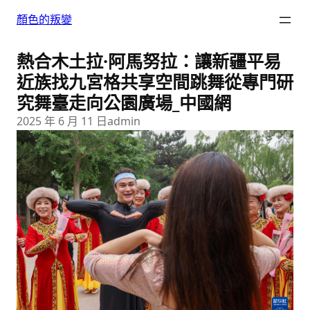
跳
顏色的叛變
至
主
熱合木土拉·阿馬努拉：讓新疆平易
要
內
近族找九宮格共享空間跳舞從專門研
容
究舞臺走向公園廣場_中國網
2025 年 6 月 11 日
admin