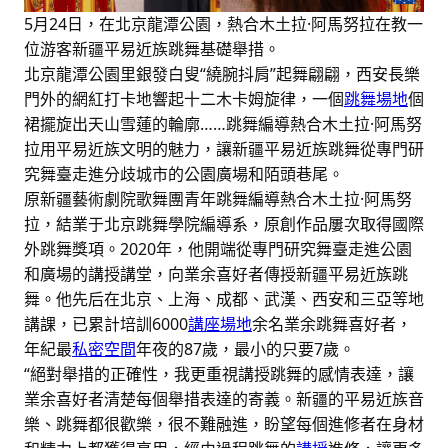
5月24日，在北京龍潭公園，熱合木土拉·阿馬努拉在教一
位游客新疆平易近族跳舞基礎舉措。
北京龍潭公園里銀發白叟“繞腕抖肩”起舞翩翩，西安長樂
門外的網紅打卡地響起十二木卡姆旋律，一個
跳舞場地
個
裙擺旋出天山雪蓮的輪廓……跳舞編導熱合木土拉·阿馬努
拉用平易近族文明的魅力，讓新疆平易近族跳舞從專門研
究舞臺走進分歧城市的公園廣場和陌頭巷尾。
原新疆藝術劇院歌舞團青年跳舞編導熱合木土拉·阿馬努
拉，結業于北京跳舞學院編導系，原創作品屢次取得國際
外跳舞獎項。2020年，他開端從專門研究舞臺走進公園
和廣場的講授講堂，向業余喜好者傳授新疆平易近族跳
舞。他先后在北京、上海、成都、武漢、西安和三亞等地
講課，已累計培訓6000
講座場地
余名業余跳舞喜好者，
年紀最
私密空間
年夜的87歲，最小的只要7歲。
“絕對舉措的正確性，我更重視講授跳舞的感情表達，讓
業余喜好者清楚每個舉措表達的寄義。新疆的平易近族音
樂、跳舞都很歡樂，很不難融進，盼望每個進修者在身材