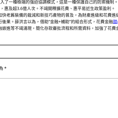
進入了一種極端的強迫協調模式，這是一種保護自己的防禦機制
元，惠及超3.6億人次。不竭開釋擴花費、惠平易近生政策盈利。
加快老舊裝備的裁減和新技巧產物的普及，為財產進級和花費進
後果。薛洪言以為，借助“金融+補助”的組合形式，花費金融
甜
融嵌進等不竭涌現，簡化存款審批流程和所需資料，加強了花費
為
*