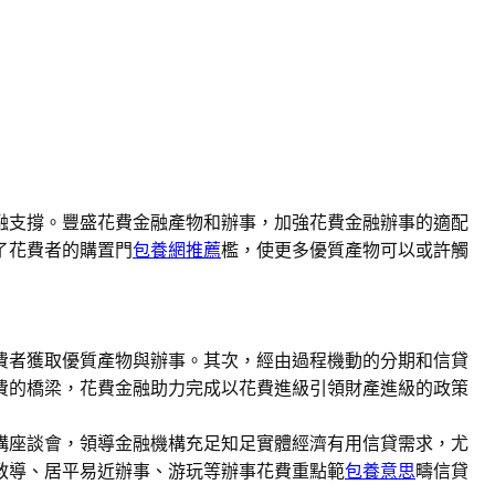
融支撐。豐盛花費金融產物和辦事，加強花費金融辦事的適配
了花費者的購置門
包養網推薦
檻，使更多優質產物可以或許觸
費者獲取優質產物與辦事。其次，經由過程機動的分期和信貸
費的橋梁，花費金融助力完成以花費進級引領財產進級的政策
構座談會，領導金融機構充足知足實體經濟有用信貸需求，尤
教導、居平易近辦事、游玩等辦事花費重點範
包養意思
疇信貸