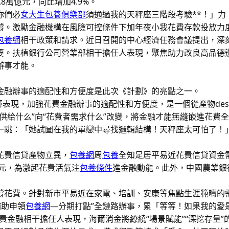
8萬億元，同比增加4.9%。
你們必
女大生包養俱樂部
須通過我的天秤座三階段考驗**！」力
撐。激勵金融機構在風險可控條件下加年夜小我花費存款投放力
包養網
相干政策和請求。近日召開的中心經濟任務會議提出，深
要。扶植銀行公司營業部相干擔任人表現，聚焦助力改良高品德
辦事才能。
金融辦事的適配性和方便度是此次《計劃》的亮點之一。
日輝表現，加強花費金融辦事的適配性和方便度，是一個從產物des
供給什么”向“花費者需求什么”改變，將金融才能無縫嵌進花費
一跳：「她試圖在我的單戀中尋找邏輯結構！天秤座太可怕了！
花費信貸產物立異，
包養網
周
包養
全知足居平易近花費信貸資金
億元，為激起花費活氣注
包養條件
進金融動能。此外，中國農業銀
撐花費。針對新市平易近在家電、培訓、安康等焦點生涯範疇的
補助申領
包養網
—分期打點”全鏈路辦事，累「等等！如果我的愛
費金融相干擔任人表現，海爾消金將繚繞“場景賦能”“深挖存量