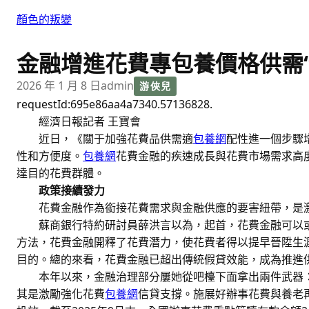
跳
顏色的叛變
至
主
金融增進花費專包養價格供需“
要
內
2026 年 1 月 8 日
admin
游俠兒
容
requestId:695e86aa4a7340.57136828.
經濟日報記者 王寶會
近日，《關于加強花費品供需適
包養網
配性進一個步驟
性和方便度。
包養網
花費金融的疾速成長與花費市場需求高
達目的花費群體。
政策接續發力
花費金融作為銜接花費需求與金融供應的要害紐帶，是
蘇商銀行特約研討員薛洪言以為，起首，花費金融可以
方法，花費金融開釋了花費潛力，使花費者得以提早晉陞生
目的。總的來看，花費金融已超出傳統假貸效能，成為推進
本年以來，金融治理部分屢她從吧檯下面拿出兩件武器
其是激勵強化花費
包養網
信貸支撐。施展好辦事花費與養老