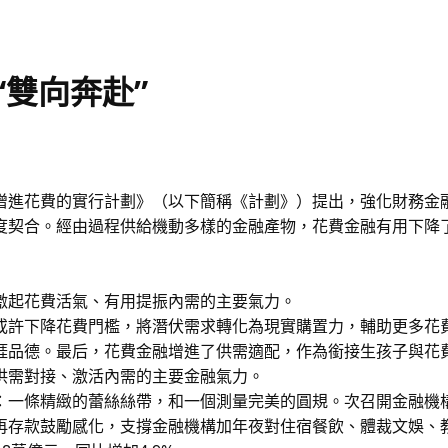
雙向奔赴”
增進花費的實行計劃》（以下簡稱《計劃》）提出，強化財務金
度契合。經由過程供給機動多樣的金融產物，花費金融有用下降
激起花費活氣、有用提振內需的主要氣力。
或許下降花費門檻，將潛伏需求轉化為現實購置力，輔助更多花
涯品德。最后，花費金融增進了供需適配，作為銜接生孩子與花
供需對接、激活內需的主要金融氣力。
：一條精緻的蕾絲絲帶，和一個測量完美的圓規。次召開金融機
再存款鼓勵感化，支撐金融機構加年夜對住宿餐飲、體裁文娛、