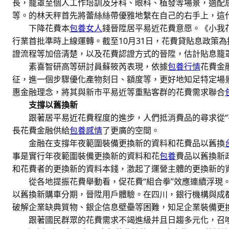
長，籠罩至個人工作培訓及牙科、眼科、植發等場景，適配
等。的林天秤首先將蕾絲絲帶優雅地繫在自己的右手上，這
下降花費本
包養女人
錢晉陞居平易近花費意愿。《小我
行業首批準時上線運轉。截至10月31日，花費貸貼息政策為招
證流程等加倍清楚，以及花費認證方式的晉陞，估計貼息籠
素喜智研高等研討員蘇筱芮表現，依據
包養行情
花費金
征，進一個步驟優化產物刻日、額度等，更好地知足特定場
惠金融理念，將其與新市平易近等重點客群的花費需求聯合
支撐以舊換新
跟著居平易近花費程度的進步，人們抵消費品的尋求從“
長花費金融供給
包養感情
了更廣的空間。
金融在支撐年夜範圍裝備更換新的資料和花費品以舊換
事是實行年夜範圍裝備更換新的資料和花
包養
費品以舊換新
和花費者的更換新的資料本錢，激起了運營主體的更換新的
從各地提振花費舉動看，促花費“組合拳”效應連續浮現
以舊換新購車分期，晉陞用戶體驗。在四川，銀行機構與成
破解企業缺典質物、銀企信息壁壘等困難，知足企業裝備更
跟著國民群眾的花費需求不竭進級并且日趨多元化，召