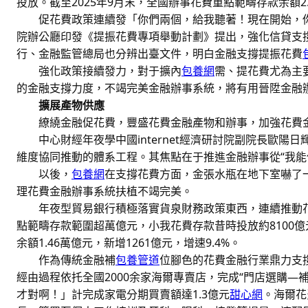
投放。截至2025年9月末，全國辦事花費重點範疇存款余額2.
促花費政策連續發「你們兩個，給我聽著！現在開始，
院辦公廳印發《提振花費專項舉動計劃》提出，強化信貸支
行、金融監管總局也分辨出臺文件，明白金融支撐提振花費
強化政策接續發力，對于擴內
包養網
需、提花費尤為主
的金融支撐力度，不竭完美金融辦事系統，將有用晉陞金融
擴展產物供應
繚繞金融促花費，豐盛花費金融產物和辦事，加強花費
中心財經年夜學中國internet經濟研討院副院長歐陽
維度協同推動的體系工程。其焦點在于推進金融辦事從“我能
以後，
包養網
在支撐花費方面，金張水瓶在地下室嚇了
理花費金融辦事系統扶植不竭完美。
年夜型貿易銀行積極落實貨泉財務政策東西，連續推動
點範疇存款範圍超萬億元，小我花費存款昔時投放約8100
余額1.46萬億元，新增1261億元，增速9.4%。
作為傳統金融補
包養管道
位腳色的花費金融行業鼎力支
經由過程依托全國2000余家海爾專賣店，完成“門店選購—
才對啊！」計完成家電分期買賣額達1.3億元
甜心網
。海爾花