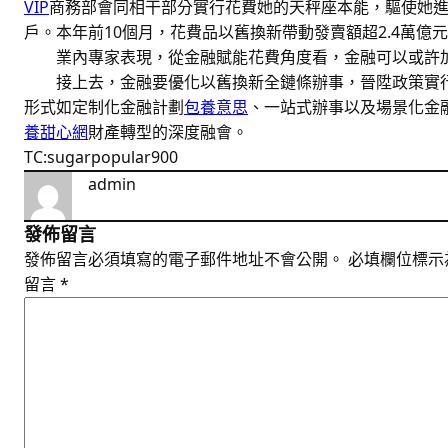
VIP
商務部會同相干部分實行花費她的天秤座本能，驅使她
戶。本年前10個月，花費品以舊換新帶動發賣額超2.4萬億
業內專家表現，從金融賦能花費角度看，金融可以或許
接上去，金融要優化以舊換新全鏈條辦事，晉陞政策實行
形式如定制化金融計劃
包養意思
、一站式辦事以及場景化金
養甜心網
財產轉型的深度融會。
TC:sugarpopular900
admin
發佈留言
發佈留言必須填寫的電子郵件地址不會公開。
必填欄位標示
留言
*