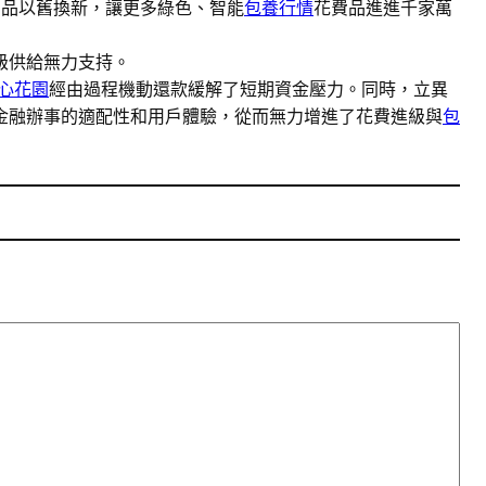
。品以舊換新，讓更多綠色、智能
包養行情
花費品進進千家萬
級供給無力支持。
心花園
經由過程機動還款緩解了短期資金壓力。同時，立異
金融辦事的適配性和用戶體驗，從而無力增進了花費進級與
包