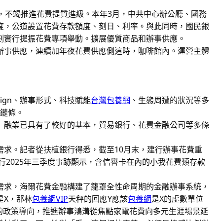
，不竭推進花費提質進級。本年3月，中共中心辦公廳、國務
度，公道設置花費存款額度、刻日、利率。與此同時，國民銀
刻實行提振花費專項舉動。擴展優質商品和辦事供應。
辦事供應，連續加年夜花費供應側這時，咖啡館內。運營主體
ign、辦事形式、科技賦能
台灣包養網
、生態周遭的狀況等多
全鏈條。
」融業已具有了較好的基本，貿易銀行、花費金融公司等多條
需求。記者從扶植銀行得悉，截至10月末，建行辦事花費重
行2025年三季度事跡顯示，含信譽卡在內的小我花費類存款
需求，海爾花費金融構建了籠罩全性命周期的金融辦事系統，
是X，那林
包養網VIP
天秤的回應Y應該
包養網
是X的虛數單位
”的政策導向，推進辦事鴻溝從焦點家電花費向多元生涯場景延