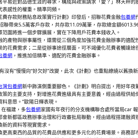
居平易近對品德生涯的尋求，構成與政策請求「愛？」林天秤的
代表感性的權重。精準同頻。
花費存款財務貼息政策實行計劃》印發后，招聯花費金融
包養網
聯帶來5.5萬客戶存款，共存款11.09萬筆，存款總金額601
罩范圍將進一個步驟擴展，實在下降用戶花費本錢收入。
融的產物與辦事屬性，還需從三個角度加強花費金融辦事的適配性和
景的花費需求；二是從辦事途徑層面，可不竭優化花費者觸達途
包養網
，推進加倍精準、適配的花費金融辦事。
有沒有”慢慢向“好欠好”改變，此次《計劃》也重點繚繞以舊換
台灣包養網
新中飾演側重要腳色。《計劃》明白提出，用好年夜
政策的主要支持，對增進花費進級具有主要意義，經由過程供給
資料意愿。”歐陽日輝表現。
。在福建，多
包養網
家國有年夜行的分支機構聯合處所當局car 
都會新都區政務辦事治理和行政審批局聯動，經由過程搭建融資
換新的資料等現實需求。
喚更高東西的品質的花費品供應和更多元化的花費場景。商務部