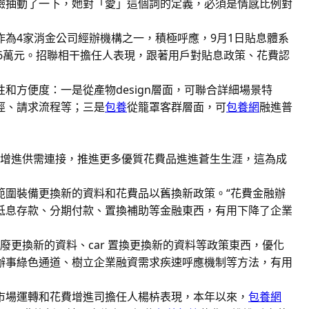
臉抽動了一下，她對「愛」這個詞的定義，必須是情感比例對
作為4家消金公司經辦機構之一，積極呼應，9月1日貼息體系
3.96萬元。招聯相干擔任人表現，跟著用戶對貼息政策、花費認
方便度：一是從產物design層面，可聯合詳細場景特
徑、請求流程等；三是
包養
從籠罩客群層面，可
包養網
融進普
新增進供需連接，推進更多優質花費品進進蒼生生涯，這為成
範圍裝備更換新的資料和花費品以舊換新政策。“花費金融辦
低息存款、分期付款、置換補助等金融東西，有用下降了企業
報廢更換新的資料、car 置換更換新的資料等政策東西，優化
辦事綠色通道、樹立企業融資需求疾速呼應機制等方法，有用
市場運轉和花費增進司擔任人楊枿表現，本年以來，
包養網