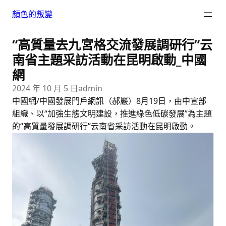
跳
顏色的叛變
至
主
“高質量去九宮格交流發展調研行”云
要
內
南省主題采訪活動在昆明啟動_中國
容
網
2024 年 10 月 5 日
admin
中國網/中國發展門戶網訊（郝巖）8月19日，由中宣部
組織、以“加強生態文明建設，推進綠色低碳發展”為主題
的“高質量發展調研行”云南省采訪活動在昆明啟動。