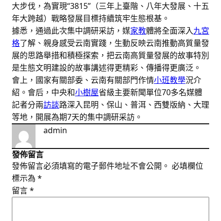
大步伐，為實現“3815”（三年上臺階、八年大發展、十五
年大跨越）戰略發展目標持續筑牢生態根基。
據悉，通過此次集中調研采訪，媒
家教
體將全面深入
九宮
格
了解、親身感受云南實踐，生動反映云南推動高質量發
展的思路舉措和積極探索，把云南高質量發展的故事特別
是生態文明建設的故事講述得更精彩、傳播得更廣泛。
會上，國家有關部委、云南有關部門作情
小班教學
況介
紹。會后，中央和
小樹屋
省級主要新聞單位70多名媒體
記者分兩
訪談
路深入昆明、保山、普洱、西雙版納、大理
等地，開展為期7天的集中調研采訪。
admin
發佈留言
發佈留言必須填寫的電子郵件地址不會公開。
必填欄位
標示為
*
留言
*